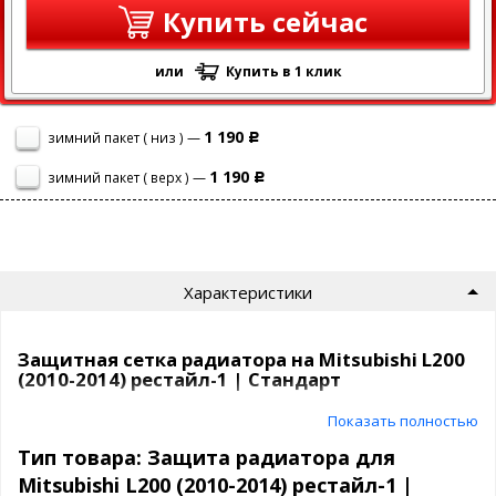
Купить сейчас
или
Купить в 1 клик
1 190
зимний пакет ( низ ) —
Р
1 190
зимний пакет ( верх ) —
Р
Характеристики
Защитная сетка радиатора на Mitsubishi L200
(2010-2014) рестайл-1 | Стандарт
Показать полностью
Сетка на радиатор Mitsubishi L200 (2010-2014) рестайл-1 защитит
ваш автомобиль от насекомых, камней, мусора и выглядит
Тип товара: Защита радиатора для
просто отлично!
Mitsubishi L200 (2010-2014) рестайл-1 |