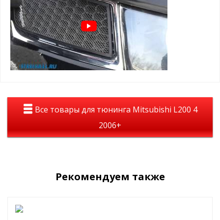
Зимний пакет (зимние заглушки поверх защитной сетки):
защита радиатора в минусовую погоду от снежно-
грязевых мас, реагентов и т.д.
помогает сохранить тепло в моторном отсеке
простая САМОСТОЯТЕЛЬНАЯ установка, крепится
пластиковыми винтами в ячейку защитной сетки
радиатора
Пример установки зимнего пакета:
Все товары для тюнинга Mitsubishi L200 4
2006+
Рекомендуем также