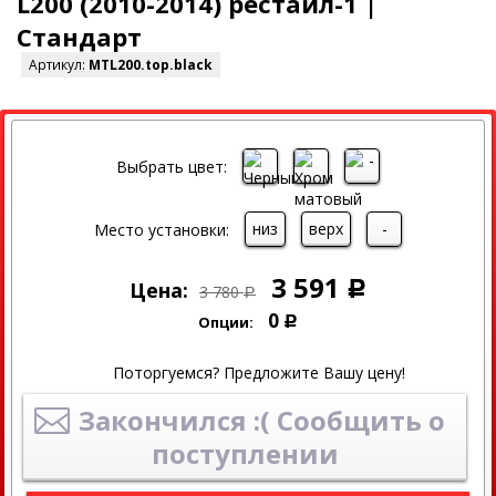
L200 (2010-2014) рестайл-1 |
Стандарт
Артикул:
MTL200.top.black
СКИДКА
Выбрать цвет:
низ
верх
-
Место установки:
3 591
Цена:
Р
3 780
Р
0
Опции:
Р
Поторгуемся? Предложите Вашу цену!
Закончился :( Сообщить о
поступлении