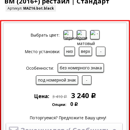
BM (2016+) рестайл | Стандарт
Артикул:
MAZ16.bot.black
СКИДКА
Выбрать цвет:
низ
верх
-
Место установки:
без номерного знака
Особенности:
под номерной знак
-
3 240
Цена:
Р
3 410
Р
0
Опции:
Р
Поторгуемся? Предложите Вашу цену!