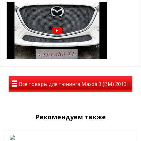
ВАЖНО!!!
Устанавливается
ТОЛЬКО
на защитную сетку
радиатора данного производителя
Зимний пакет (зимние заглушки поверх защитной сетки):
защита радиатора в минусовую погоду от снежно-
грязевых мас, реагентов и т.д.
помогает сохранить тепло в моторном отсеке
простая САМОСТОЯТЕЛЬНАЯ установка, крепится
пластиковыми винтами в ячейку защитной сетки
радиатора
Пример установки зимнего пакета:
Все товары для тюнинга Mazda 3 (BM) 2013+
Рекомендуем также