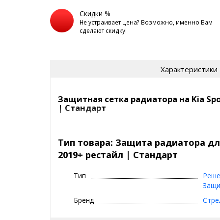
Скидки %
Не устраивает цена? Возможно, именно Вам
сделают скидку!
Характеристики
Защитная сетка радиатора на Kia Spo
| Стандарт
Сетка на радиатор Kia Sportage 4 2019+ рестайл 
насекомых, камней, мусора и выглядит просто отл
Тип товара: Защита радиатора для
2019+ рестайл | Стандарт
Самый продаваемый вариант среди защитных сето
СТАНДАРТ
- это
Тип
Реше
цвет:
хром, черный
Защи
сетка:
алюминий, 1 мм
Бренд
Стре
кант сетки:
квадратный, из резины (10x5 
ячейки:
5x5 мм, ромб
покрытие сетки:
порошково-полимерное 