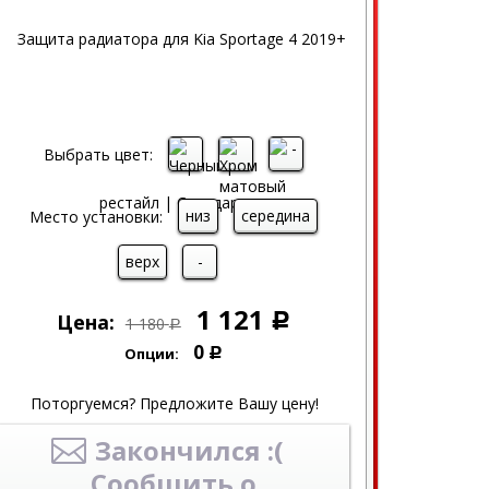
Выбрать цвет:
низ
середина
Место установки:
верх
-
1 121
Цена:
Р
1 180
Р
0
Опции:
Р
Поторгуемся? Предложите Вашу цену!
Закончился :(
Сообщить о