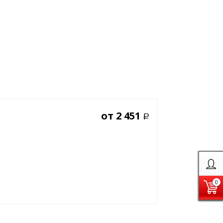
от
2 451
Р
0