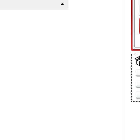
щелки
л | Стандарт
а
(10 мин)
шего авто
р !
 пакет
 сетку радиатора данного
етки):
ежно-грязевых мас, реагентов
ке
ится пластиковыми винтами в
: