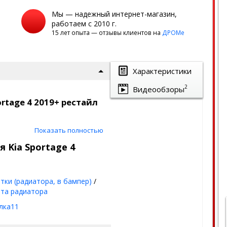
Мы — надежный интернет-магазин,
работаем с 2010 г.
15 лет опыта — отзывы клиентов на
ДРОМе
Характеристики
2
Видеообзоры
rtage 4 2019+ рестайл
Показать полностью
защитит ваш автомобиль от
ично!
 Kia Sportage 4
к на сегодня.
тки (радиатора, в бампер)
/
та радиатора
лка11
мм)
+ лак
(стойкое к химии и