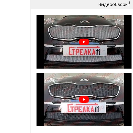
2
Видеообзоры
износу)
крепление:
пластиковые Г-образные за
Защита радиатора для Kia Sportage 4 2019+ рестай
легко устанавливается
без снятия бампер
не мешает воздушным потокам
добавит эксклюзивности внешнему виду Ва
а главное:
реально защитит ваш радиато
* также доступна опция - зимний
ВАЖНО!!!
Устанавливается
ТОЛЬКО
на защитную
производителя
Зимний пакет (зимние заглушки поверх защитной с
защита радиатора в минусовую погоду от сн
и т.д.
помогает сохранить тепло в моторном отсе
простая САМОСТОЯТЕЛЬНАЯ установка, креп
ячейку защитной сетки радиатора
Пример установки зимнего пакета