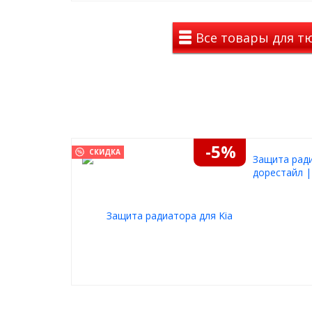
Все товары для тю
-5%
СКИДКА
Защита ради
дорестайл |