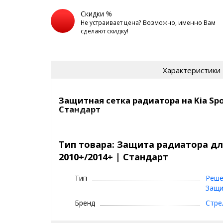
Скидки %
Не устраивает цена? Возможно, именно Вам
сделают скидку!
Характеристики
Защитная сетка радиатора на Kia Spo
Стандарт
Сетка на радиатор Kia Sportage 3 2010+/2014+ защ
насекомых, камней, мусора и выглядит просто отл
Тип товара: Защита радиатора для
2010+/2014+ | Стандарт
Самый продаваемый вариант среди защитных сето
СТАНДАРТ
- это
Тип
Реше
цвет:
хром, черный
Защи
сетка:
алюминий, 1 мм
Бренд
Стре
кант сетки:
квадратный, из резины (10x5 
ячейки:
5x5 мм, ромб
покрытие сетки:
порошково-полимерное 