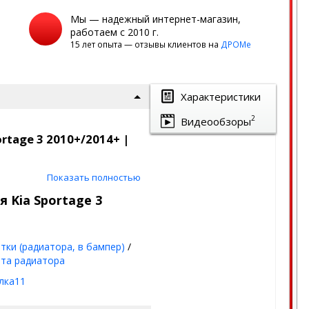
Мы — надежный интернет-магазин,
работаем с 2010 г.
15 лет опыта — отзывы клиентов на
ДРОМе
Характеристики
2
Видеообзоры
rtage 3 2010+/2014+ |
Показать полностью
итит ваш автомобиль от
ично!
 Kia Sportage 3
к на сегодня.
тки (радиатора, в бампер)
/
та радиатора
лка11
мм)
+ лак
(стойкое к химии и