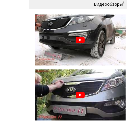
2
Видеообзоры
износу)
крепление:
пластиковые Г-образные за
Защита радиатора для Kia Sportage 3 2010+/2014+ 
легко устанавливается
без снятия бампер
не мешает воздушным потокам
добавит эксклюзивности внешнему виду Ва
а главное:
реально защитит ваш радиато
* также доступна опция - зимний
ВАЖНО!!!
Устанавливается
ТОЛЬКО
на защитную
производителя
Зимний пакет (зимние заглушки поверх защитной с
защита радиатора в минусовую погоду от сн
и т.д.
помогает сохранить тепло в моторном отсе
простая САМОСТОЯТЕЛЬНАЯ установка, креп
ячейку защитной сетки радиатора
Пример установки зимнего пакета