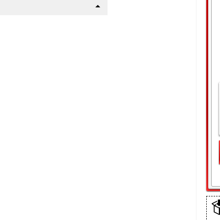
щелки
| Стандарт
а
(10 мин)
шего авто
р !
 пакет
 сетку радиатора данного
етки):
ежно-грязевых мас, реагентов
ке
ится пластиковыми винтами в
: