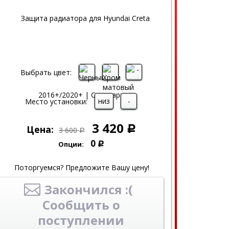
Выбрать цвет:
низ
-
Место установки:
3 420
Цена:
Р
3 600
Р
0
Опции:
Р
Поторгуемся? Предложите Вашу цену!
Закончился :(
Сообщить о
поступлении