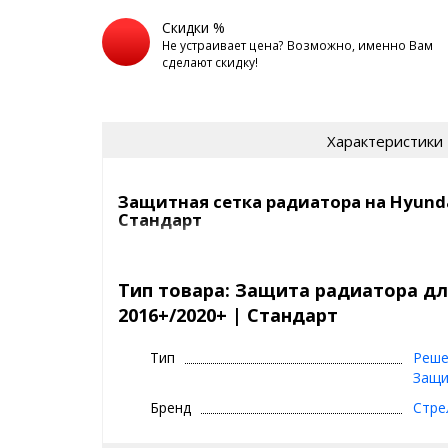
Скидки %
Не устраивает цена? Возможно, именно Вам
сделают скидку!
Характеристики
Защитная сетка радиатора на Hyundai
Стандарт
Сетка на радиатор Hyundai Creta 2016+ защитит в
камней, мусора и выглядит просто отлично!
Тип товара: Защита радиатора дл
2016+/2020+ | Стандарт
Самый продаваемый вариант среди защитных сето
СТАНДАРТ
- это
Тип
Реше
цвет:
хром, черный
Защи
сетка:
алюминий, 1 мм
Бренд
Стре
кант сетки:
квадратный, из резины (10x5 
ячейки:
5x5 мм, ромб
покрытие сетки:
порошково-полимерное 