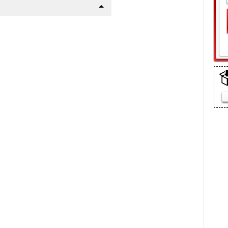
щелки
дарт
а
(10 мин)
шего авто
р !
 пакет
 сетку радиатора данного
етки):
ежно-грязевых мас, реагентов
ке
ится пластиковыми винтами в
: