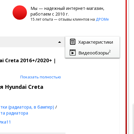
Мы — надежный интернет-магазин,
работаем с 2010 г.
15 лет опыта — отзывы клиентов на
ДРОМе
Характеристики
2
Видеообзоры
 Creta 2016+/2020+ |
Показать полностью
аш автомобиль от насекомых,
я Hyundai Creta
к на сегодня.
тки (радиатора, в бампер)
/
та радиатора
лка11
мм)
+ лак
(стойкое к химии и