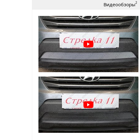
2
Видеообзоры
износу)
крепление:
пластиковые Г-образные за
Защита радиатора для Hyundai Creta 2016+ | Стан
легко устанавливается
без снятия бампер
не мешает воздушным потокам
добавит эксклюзивности внешнему виду Ва
а главное:
реально защитит ваш радиато
* также доступна опция - зимний
ВАЖНО!!!
Устанавливается
ТОЛЬКО
на защитную
производителя
Зимний пакет (зимние заглушки поверх защитной с
защита радиатора в минусовую погоду от сн
и т.д.
помогает сохранить тепло в моторном отсе
простая САМОСТОЯТЕЛЬНАЯ установка, креп
ячейку защитной сетки радиатора
Пример установки зимнего пакета