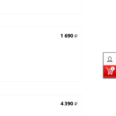
1 690
Р
0
4 390
Р