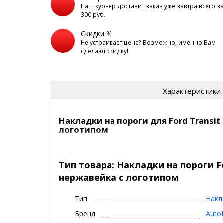
Наш курьер доставит заказ уже завтра всего з
300 руб.
Скидки %
Не устраивает цена? Возможно, именно Вам
сделают скидку!
Характеристики
Накладки на пороги для Ford Transit 
логотипом
Марка и модель: Ford Transit 2014-
Тип товара: Накладки на пороги Fo
Накладки на пороги для автомобиля Ford Transit 2
нержавейка с логотипом
авто от механических повреждений, возникающих
задеваний ногами порогов.
Тип
Накл
У вас не будет проблем с потертостями лакокрас
Бренд
Auto
царапинами. А если Вы уже поцарапали - то самый 