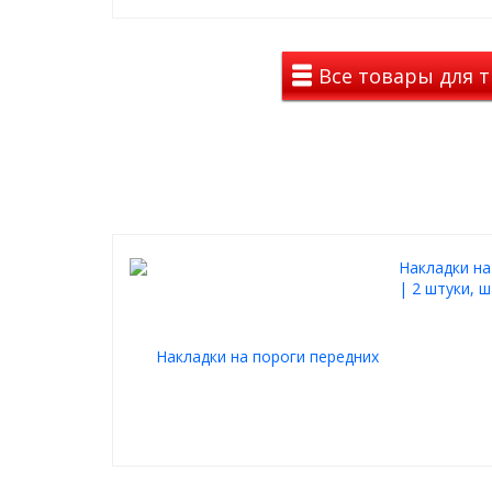
защитные накладки на пороги, которые и перекр
Декоравные накладки изготовлены из высококач
стали и будет радовать Вас долгие годы.
Все товары для т
Установка:
Необходимо обезжирить поверхность.
Крепится на качественный двусторонний 3M скотч
стороны каждой накладки.
Накладки на
| 2 штуки, 