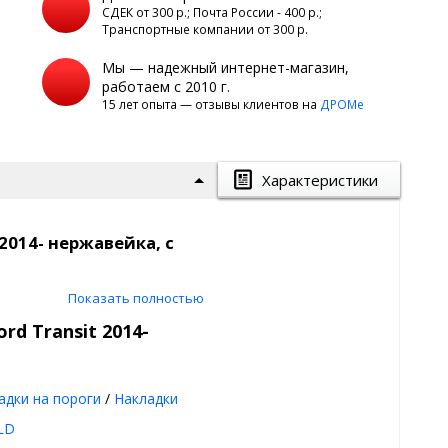
а
СДЕК от 300 р.; Почта России - 400 р.;
Транспортные компании от 300 р.
Мы — надежный интернет-магазин,
работаем с 2010 г.
15 лет опыта — отзывы клиентов на
ДРОМе
Характеристики
2014- нержавейка, с
Показать полностью
rd Transit 2014-
014- эффективно защитят Ваш
 в результате случайных
адки на пороги
/
Накладки
очного покрытия, трещинами и
LD
простой способ - приклеить