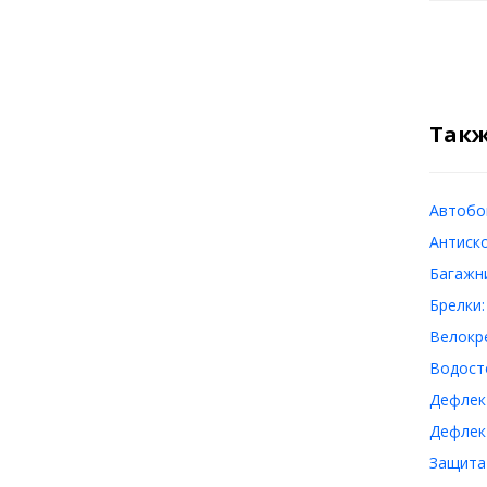
Такж
Автобо
Антиско
Багажни
Брелки:
Велокр
Водост
Дефлек
Дефлект
Защита 