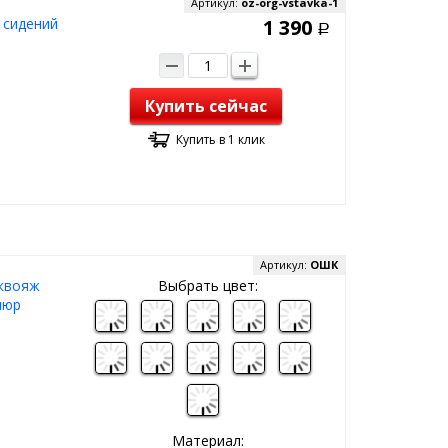
Артикул:
oz-org-vstavka-1
 сидений
1 390
Р
Купить сейчас
Купить в 1 клик
Артикул:
ОШК
аквояж
Выбрать цвет:
люр
Материал: