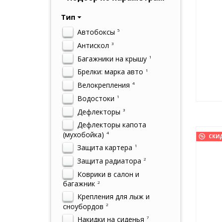
Тип
Автобоксы
5
Антискол
3
Багажники на крышу
1
Брелки: марка авто
1
Велокрепления
4
Водостоки
1
Дефлекторы
3
Дефлекторы капота
(мухобойка)
4
СКИ
Защита картера
1
Защита радиатора
2
Коврики в салон и
багажник
2
Крепления для лыж и
сноубордов
2
Накидки на сиденья
7