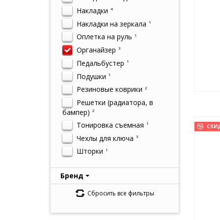
Накладки
4
Накладки на зеркала
1
Оплетка на руль
1
Органайзер
3
Педальбустер
1
Подушки
1
Резиновые коврики
2
Решетки (радиатора, в
бампер)
2
Тонировка съемная
1
СКИ
Чехлы для ключа
3
Шторки
1
Бренд
Сбросить все фильтры