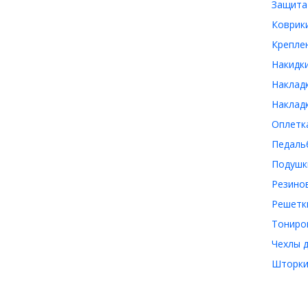
Защита
Коврики
Креплен
Накидки
Накладк
Накладк
Оплетка
Педаль
Подушк
Резинов
Решетки
Тониро
Чехлы д
Шторки