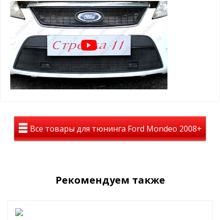
* также доступна опция - зимний пакет
ВАЖНО!!!
Устанавливается
ТОЛЬКО
на защитную сетку
радиатора данного производителя
Зимний пакет (зимние заглушки поверх защитной сетки):
защита радиатора в минусовую погоду от снежно-
грязевых мас, реагентов и т.д.
помогает сохранить тепло в моторном отсеке
простая САМОСТОЯТЕЛЬНАЯ установка, крепится
пластиковыми винтами в ячейку защитной сетки
радиатора
Пример установки зимнего пакета:
Все товары для тюнинга Ford Mondeo 2008+
Рекомендуем также