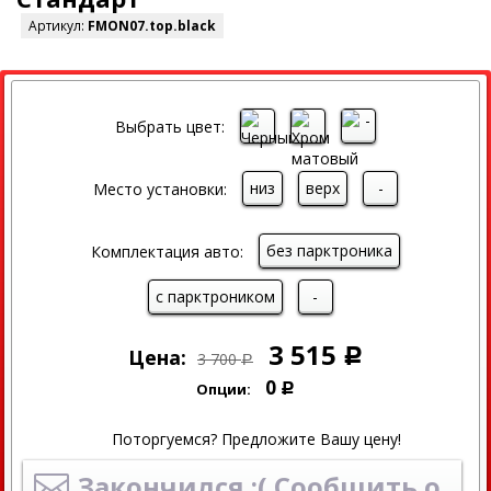
Артикул:
FMON07.top.black
СКИДКА
Выбрать цвет:
низ
верх
-
Место установки:
без парктроника
Комплектация авто:
с парктроником
-
3 515
Цена:
Р
3 700
Р
0
Опции:
Р
Поторгуемся? Предложите Вашу цену!
Закончился :( Сообщить о