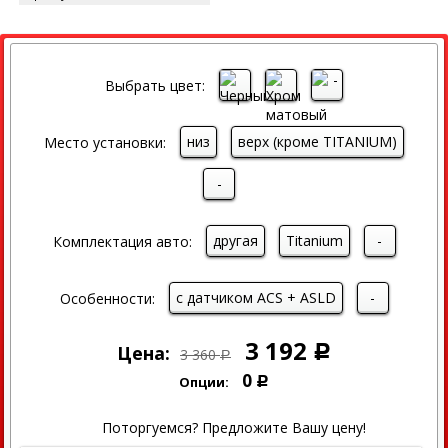
СКИДКА
Выбрать цвет:
низ
верх (кроме TITANIUM)
Место установки:
-
другая
Titanium
-
Комплектация авто:
с датчиком ACS + ASLD
-
Особенности:
3 192
Цена:
Р
3 360
Р
0
Опции:
Р
Поторгуемся? Предложите Вашу цену!