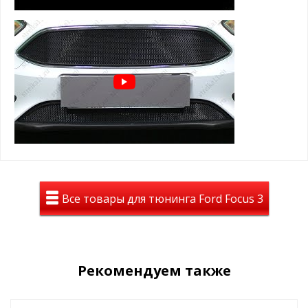
* также доступна опция - зимний пакет
ВАЖНО!!!
Устанавливается
ТОЛЬКО
на защитную сетку
радиатора данного производителя
Зимний пакет (зимние заглушки поверх защитной сетки):
защита радиатора в минусовую погоду от снежно-
грязевых мас, реагентов и т.д.
помогает сохранить тепло в моторном отсеке
простая САМОСТОЯТЕЛЬНАЯ установка, крепится
пластиковыми винтами в ячейку защитной сетки
радиатора
Пример установки зимнего пакета:
Все товары для тюнинга Ford Focus 3
Рекомендуем также