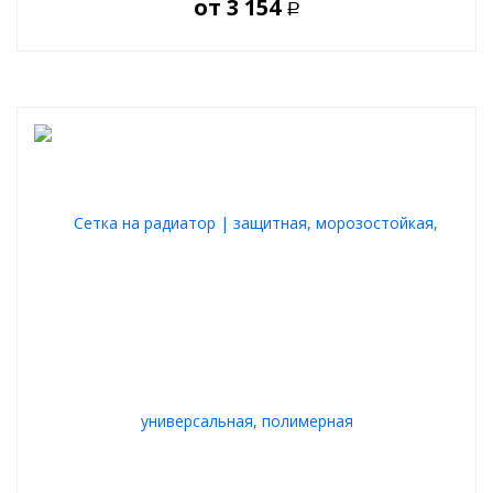
от
3 154
Р