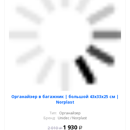
Органайзер в багажник | большой 43x33х25 см |
Norplast
Тип:
Органайзер
Бренд:
Unidec / Norplast
1 930
2 010
Р
Р