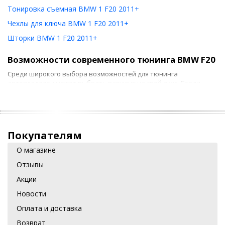
Тонировка съемная BMW 1 F20 2011+
Чехлы для ключа BMW 1 F20 2011+
Шторки BMW 1 F20 2011+
Возможности современного тюнинга BMW F20
Среди широкого выбора возможностей для тюнинга
автовладелец может выбрать вариант на свой вкус. Среди
частых изменений можно назвать монтаж и модернизацию
таких деталей:
багажника автомобиля;
Покупателям
накладок на пороги, фары, дверные ручки с целью
сделать авто более эстетичным;
О магазине
Отзывы
спойлера, улучшающего аэродинамические
характеристики машины.
Акции
Новости
Есть возможность нанести аэрографию и фотопечать для
улучшения экстерьера, а также провести тюнинг салона для
Оплата и доставка
приятного нахождения внутри авто водителя и его пассажиров.
Возврат