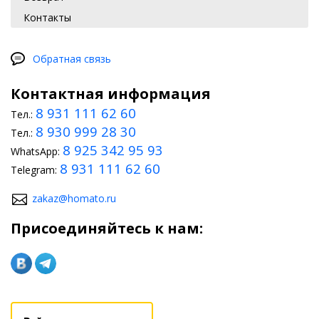
Что можно сделать своими руками?
Контакты
Многие автомобилисты, обладающие некоторыми
техническими способностями, могут тюнинговать свой БМВ F20
собственноручно. Для этого необходимо воспользоваться
Обратная связь
тюнинг-пакетами, а также уникальными аксессуарами, которые
смогут подчеркнуть как экстерьер машины, так и интерьер ее
Контактная информация
салона.
8 931 111 62 60
Тел.:
При модернизации авто важно применять не только
8 930 999 28 30
Тел.:
технические, но и творческие навыки. Оригинальный тюнинг
сделает автомобиль индивидуальным, покажет хороший вкус
8 925 342 95 93
WhatsApp:
его владельца, а также выделит его из большого потока машин
8 931 111 62 60
Telegram:
на дороге.
zakaz@homato.ru
Присоединяйтесь к нам: