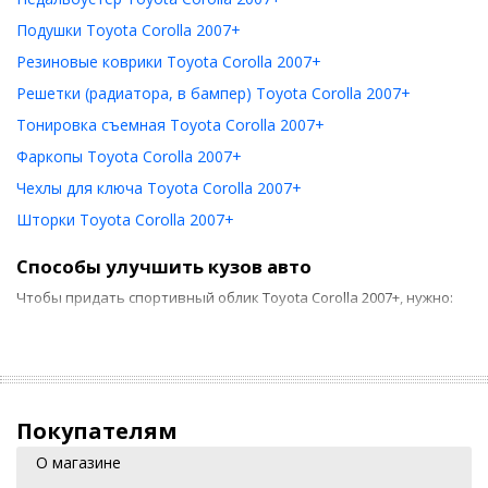
Подушки Toyota Corolla 2007+
Резиновые коврики Toyota Corolla 2007+
Решетки (радиатора, в бампер) Toyota Corolla 2007+
Тонировка съемная Toyota Corolla 2007+
Фаркопы Toyota Corolla 2007+
Чехлы для ключа Toyota Corolla 2007+
Шторки Toyota Corolla 2007+
Способы улучшить кузов авто
Чтобы придать спортивный облик Toyota Corolla 2007+, нужно:
заменить аэродинамическим обвесом штатный бампер и
пороги;
установить спойлеры со светодиодами, которые будут
служить стоп-огнями, дефлекторы капота, а также
Покупателям
дополнительные воздухосборники;
О магазине
улучшить шумоизоляцию поможет установка