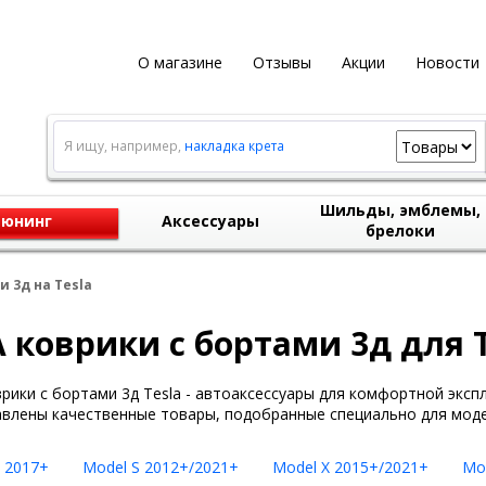
О магазине
Отзывы
Акции
Новости
Я ищу, например,
накладка крета
Шильды, эмблемы,
юнинг
Аксессуары
брелоки
и 3д на Tesla
 коврики с бортами 3д для T
рики с бортами 3д Tesla - автоаксессуары для комфортной эксп
влены качественные товары, подобранные специально для модел
 2017+
Model S 2012+/2021+
Model X 2015+/2021+
Mo