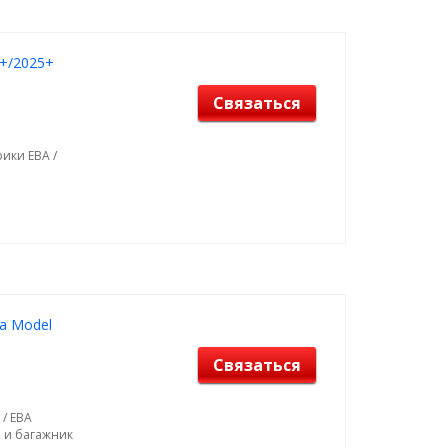
9+/2025+
Связаться
ики ЕВА /
la Model
Связаться
 / ЕВА
н и багажник