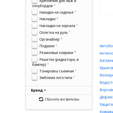
Крепления для лыж и
сноубордов
2
Накидки на сиденья
7
Накладки
5
Накладки на зеркала
1
Оплетка на руль
1
Органайзер
3
Автобок
Подушки
1
Резиновые коврики
4
Антиско
Решетки (радиатора, в
Багажни
бампер)
1
Брызгов
Тонировка съемная
1
Велокре
Эмблема логотипа
1
Водосто
Ворсовы
Бренд
Дефлек
Сбросить все фильтры
Защита 
Коврики