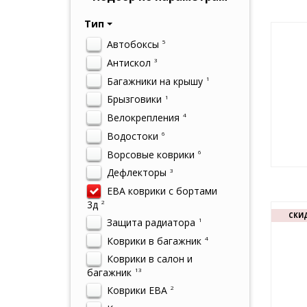
Тип
Автобоксы
5
Антискол
3
Багажники на крышу
1
Брызговики
1
Велокрепления
4
Водостоки
6
Ворсовые коврики
6
Дефлекторы
3
ЕВА коврики с бортами
3д
2
СКИД
Защита радиатора
1
Коврики в багажник
4
Коврики в салон и
багажник
13
Коврики ЕВА
2