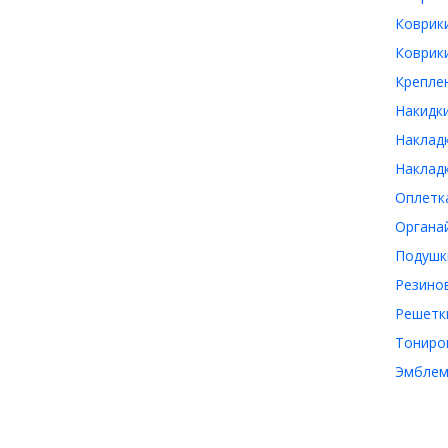
Коврики
Коврики
Креплен
Накидки
Накладк
Накладк
Оплетка
Органай
Подушки
Резинов
Решетки
Тониров
Эмблема