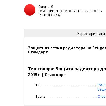
Скидки %
Не устраивает цена? Возможно, именно Вам
сделают скидку!
Характеристики
Защитная сетка радиатора на Peugeot
Стандарт
Сетка на радиатор Peugeot Boxer (290) 2015+ защи
насекомых, камней, мусора и выглядит просто отл
Тип товара: Защита радиатора для
2015+ | Стандарт
Самый продаваемый вариант среди защитных сето
СТАНДАРТ
- это
Тип
Реше
цвет:
хром, черный
Защи
сетка:
алюминий, 1 мм
Бренд
Стре
кант сетки:
квадратный, из резины (10x5 
ячейки:
5x5 мм, ромб
покрытие сетки:
порошково-полимерное 