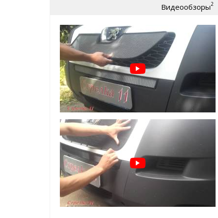
2
Видеообзоры
износу)
крепление:
пластиковые Г-образные за
Защита радиатора для Peugeot Boxer (290) 2015+ |
легко устанавливается
без снятия бампер
не мешает воздушным потокам
добавит эксклюзивности внешнему виду Ва
а главное:
реально защитит ваш радиато
* также доступна опция - зимний
ВАЖНО!!!
Устанавливается
ТОЛЬКО
на защитную
производителя
Зимний пакет (зимние заглушки поверх защитной с
защита радиатора в минусовую погоду от сн
и т.д.
помогает сохранить тепло в моторном отсе
простая САМОСТОЯТЕЛЬНАЯ установка, креп
ячейку защитной сетки радиатора
Пример установки зимнего пакета