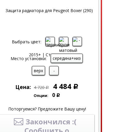
Выбрать цвет:
середина+низ
Место установки:
верх
-
4 484
Цена:
Р
4 720
Р
0
Опции:
Р
Поторгуемся? Предложите Вашу цену!
Закончился :(
Сообщить о