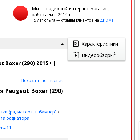
Мы — надежный интернет-магазин,
работаем с 2010 г.
15 лет опыта — отзывы клиентов на
ДРОМе
Характеристики
2
Видеообзоры
 Boxer (290) 2015+ |
Показать полностью
тит ваш автомобиль от
ично!
 Peugeot Boxer (290)
к на сегодня.
тки (радиатора, в бампер)
/
та радиатора
лка11
мм)
+ лак
(стойкое к химии и