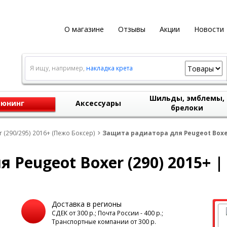
О магазине
Отзывы
Акции
Новости
Я ищу, например,
накладка крета
Шильды, эмблемы,
юнинг
Аксессуары
брелоки
 (290/295) 2016+ (Пежо Боксер)
Защита радиатора для Peugeot Boxer
 Peugeot Boxer (290) 2015+ 
Доставка в регионы
а
СДЕК от 300 р.; Почта России - 400 р.;
Транспортные компании от 300 р.