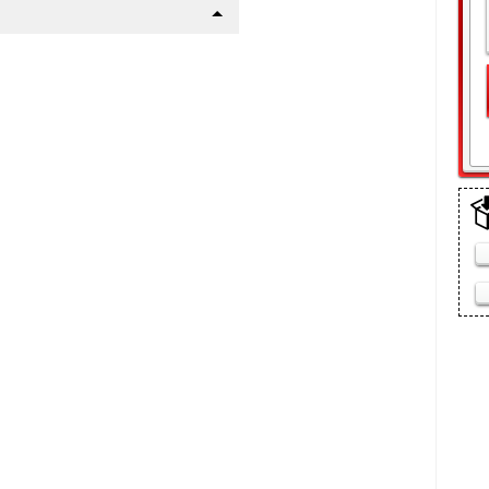
щелки
 Стандарт
а
(10 мин)
шего авто
р !
 пакет
 сетку радиатора данного
етки):
ежно-грязевых мас, реагентов
ке
ится пластиковыми винтами в
: