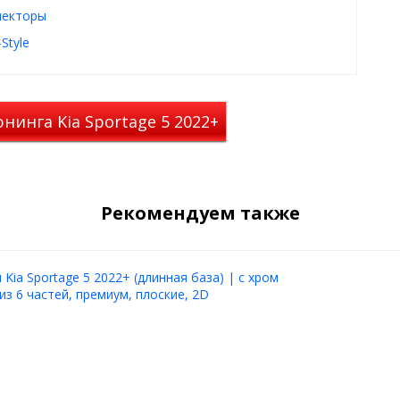
тетического дополнения,
екторы
ных ветровиках, в дождливую
уть» открытых окнах, при этом
Style
е Киа Спортаж 2022 и 2023
нинга Kia Sportage 5 2022+
го темно-дымчатого пластика.
с помощью скотча 3М,
Рекомендуем также
Kia Sportage 5 2022+ (длинная база) | с хром
из 6 частей, премиум, плоские, 2D