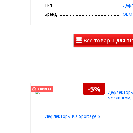
большим количеством авто владельцев. Кроме эс
Тип
Дефл
ветровики также полезная вещь. При установлен
погоду, можно не бояться попадания влаги при «ч
Бренд
OEM-
воздух будет беспрепятственно попадать в салон.
В комплект входят 6 ветровиков на 5 поколени
г.в.
Все товары для тю
Изготавливаются из термоформированного прочно
Дефлекторы крепятся на внешнюю сторону рамки 
который уже проклеен сзади каждого дефлектора.
-5%
СКИДКА
Дефлекторы 
молдингом, 