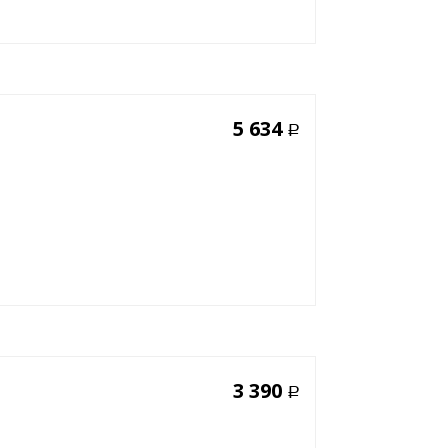
5 634
Р
3 390
Р