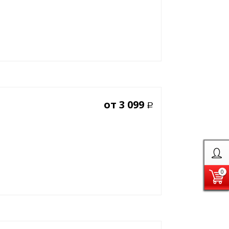
от
3 099
Р
0