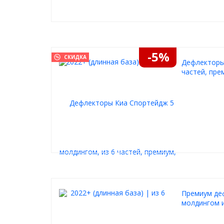
-5%
СКИДКА
Дефлекторы 
частей, пре
Премиум деф
молдингом 