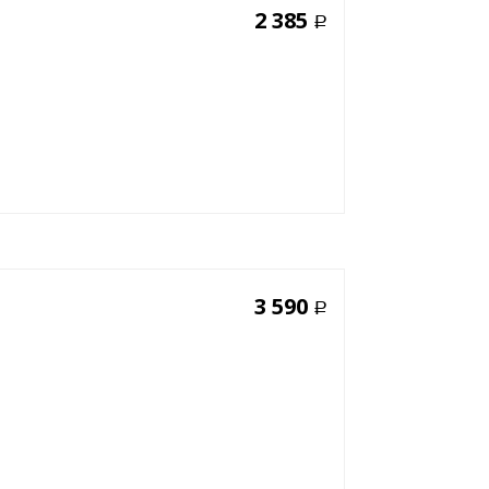
2 385
Р
3 590
Р