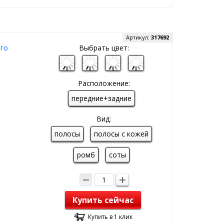
Артикул:
317692
ого
Выбрать цвет:
Расположение:
передние+задние
Вид:
полосы
полосы с кожей
ромб
соты
Купить сейчас
Купить в 1 клик