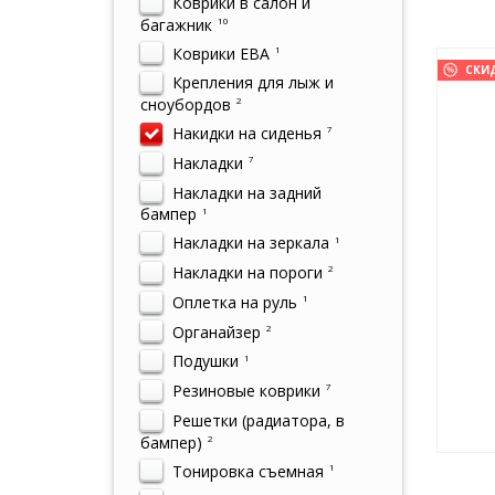
Коврики в салон и
багажник
10
Коврики ЕВА
1
СКИ
Крепления для лыж и
сноубордов
2
Накидки на сиденья
7
Накладки
7
Накладки на задний
бампер
1
Накладки на зеркала
1
Накладки на пороги
2
Оплетка на руль
1
Органайзер
2
Подушки
1
Резиновые коврики
7
Решетки (радиатора, в
бампер)
2
Тонировка съемная
1