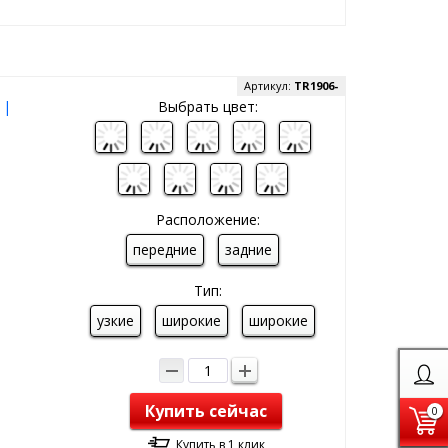
Артикул:
TR1906-
 |
Выбрать цвет:
Расположение:
передние
задние
Тип:
узкие
широкие
широкие
Купить сейчас
0
Купить в 1 клик