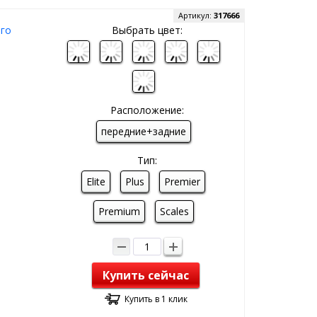
Артикул:
317666
ого
Выбрать цвет:
Расположение:
передние+задние
Тип:
Elite
Plus
Premier
Premium
Scales
Купить сейчас
Купить в 1 клик