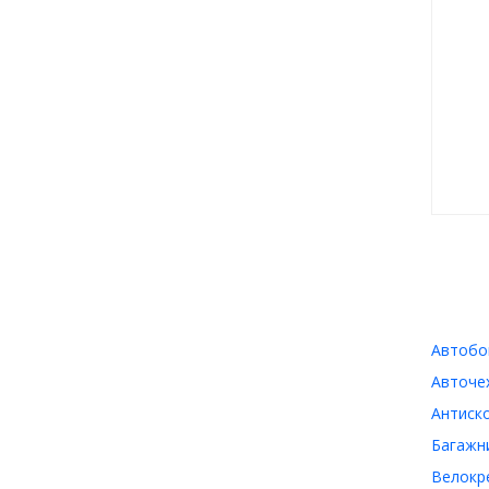
Автобок
Авточех
Антиско
Багажни
Велокре