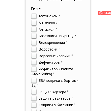
Тип
СКИ
Автобоксы
5
Авточехлы
1
Антискол
3
Багажники на крышу
5
Велокрепления
4
Водостоки
2
Ворсовые коврики
2
Дефлекторы
5
Дефлекторы капота
(мухобойка)
2
ЕВА коврики с бортами
3д
1
Защита картера
8
Защита радиатора
2
Коврики в багажник
3