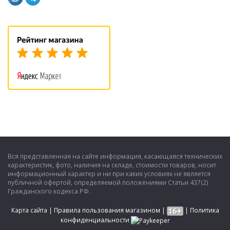
Вся представленная на сайте информация, касающаяся технических
характеристик, фото, наличия на складе, стоимости товаров, носит
информационный характер и ни при каких условиях не является
публичной офертой, определяемой положениями Статьи 437(2)
Гражданского кодекса РФ.
Карта сайта
|
Правила пользования магазином
|
|
Политика
конфиденциальности