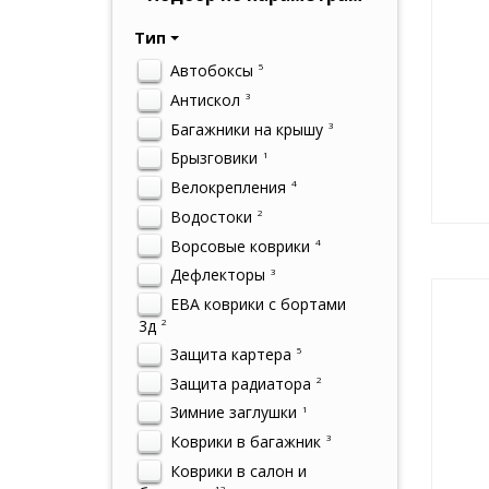
Тип
Автобоксы
5
Антискол
3
Багажники на крышу
3
Брызговики
1
Велокрепления
4
Водостоки
2
Ворсовые коврики
4
Дефлекторы
3
ЕВА коврики с бортами
3д
2
Защита картера
5
Защита радиатора
2
Зимние заглушки
1
Коврики в багажник
3
Коврики в салон и
12