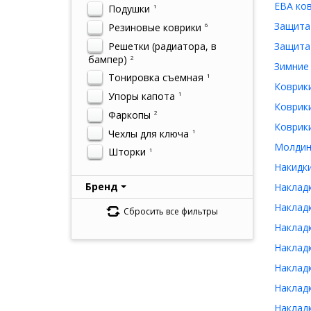
ЕВА ков
Подушки
1
Защита 
Резиновые коврики
6
Решетки (радиатора, в
Защита 
бампер)
2
Зимние 
Тонировка съемная
1
Коврики
Упоры капота
1
Коврики
Фаркопы
2
Коврики
Чехлы для ключа
1
Молдинг
Шторки
1
Накидки
Бренд
Накладк
Накладк
Сбросить все фильтры
Накладк
Накладк
Накладк
Накладк
Накладк