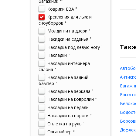
багажник
Коврики ЕВА
2
Крепления для лыж и
сноубордов
2
Молдинги на двери
1
Накидки на сиденья
7
Такж
Накладка под левую ногу
1
Накладки
20
Накладки интерьера
Автобок
салона
1
Антиско
Накладки на задний
бампер
1
Багажни
Накладки на зеркала
1
Брызгов
Накладки на ковролин
8
Велокре
Накладки на педали
1
Водосто
Накладки на пороги
3
Ворсовы
Оплетка на руль
1
Дефлек
Органайзер
3