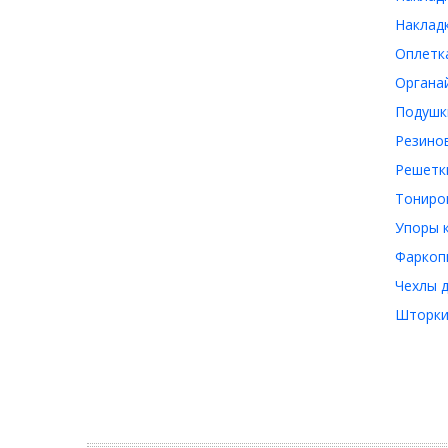
Накладк
Оплетка
Органай
Подушки
Резинов
Решетки
Тониров
Упоры к
Фаркопы
Чехлы д
Шторки