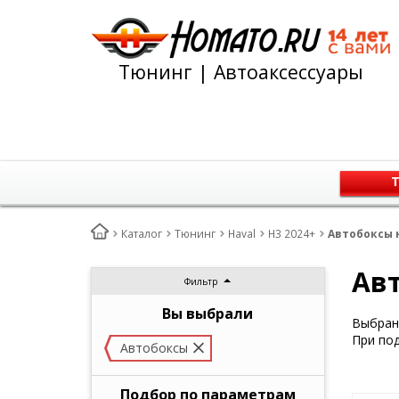
Тюнинг | Автоаксессуары
Т
Каталог
Тюнинг
Haval
H3 2024+
Автобоксы н
Авт
Фильтр
Вы выбрали
Выбран 
При под
Автобоксы
Подбор по параметрам