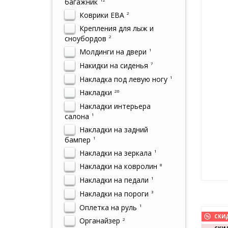
багажник
Коврики ЕВА
2
Крепления для лыж и
сноубордов
2
Молдинги на двери
1
Накидки на сиденья
7
Накладка под левую ногу
1
Накладки
20
Накладки интерьера
салона
1
Накладки на задний
бампер
1
Накладки на зеркала
1
Накладки на ковролин
8
Накладки на педали
1
Накладки на пороги
3
Оплетка на руль
1
СКИ
Органайзер
2