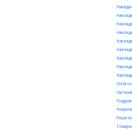
Накидки
Накладк
Накладк
Накладк
Накладк
Накладк
Накладк
Накладк
Накладк
Оплетка
Органай
Подушки
Резинов
Решетки
Тониров