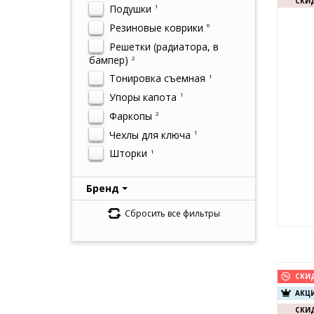
СКИД
Подушки
1
Резиновые коврики
6
Решетки (радиатора, в
бампер)
2
Тонировка съемная
1
Упоры капота
1
Фаркопы
2
Чехлы для ключа
1
Шторки
1
Бренд
Сбросить все фильтры
СКИ
АКЦИ
СКИД