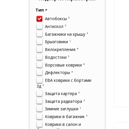
Тип
Автобоксы
5
Антискол
3
Багажники на крышу
3
Брызговики
1
Велокрепления
4
Водостоки
2
Ворсовые коврики
4
Дефлекторы
3
ЕВА коврики с бортами
3д
2
Защита картера
5
Защита радиатора
2
Зимние заглушки
1
Коврики в багажник
3
Коврики в салон и
12