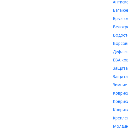
Антиско
Багажни
Брызгов
Велокре
Водосто
Ворсовы
Дефлек
ЕВА ков
Защита 
Защита 
Зимние 
Коврики
Коврики
Коврики
Креплен
Молдинг