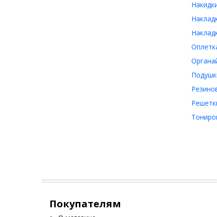
Накидки
Накладк
Накладк
Оплетка
Органай
Подушки
Резинов
Решетки
Тониров
Покупателям