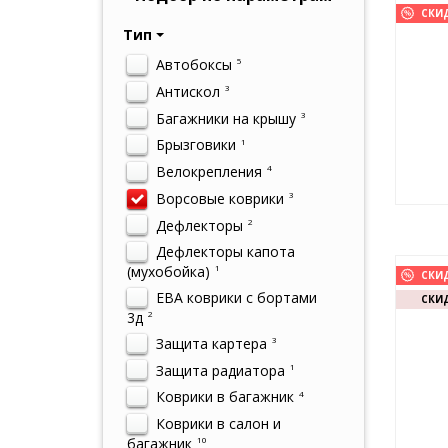
СКИ
Тип
Автобоксы
5
Антискол
3
Багажники на крышу
3
Брызговики
1
Велокрепления
4
Ворсовые коврики
3
Дефлекторы
2
Дефлекторы капота
(мухобойка)
1
СКИ
ЕВА коврики с бортами
СКИД
3д
2
Защита картера
3
Защита радиатора
1
Коврики в багажник
4
Коврики в салон и
багажник
10