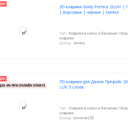
ДКА
3D коврики Geely Preface 2024+ |
| ворсовые | черные | Seintex
Тип:
Коврики в салон и багажник / Во
коврики
Бренд:
Seintex
ДКА
3D коврики для Джили Префейс 20
КА 4% ПРИ ОНЛАЙН ОПЛАТЕ
LUX: 5 слоев
Тип:
Коврики в салон и багажник / Во
коврики
Бренд:
euromat|3D