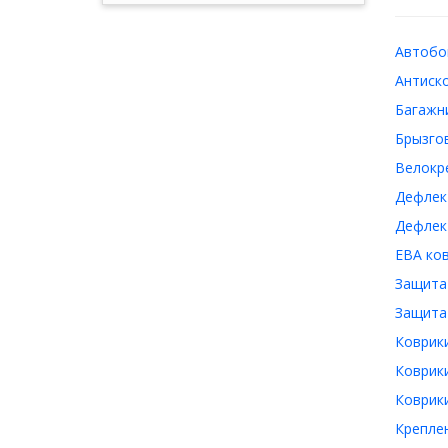
Автобок
Антиско
Багажни
Брызгов
Велокре
Дефлект
Дефлект
ЕВА ков
Защита 
Защита 
Коврики
Коврики
Коврики
Креплен