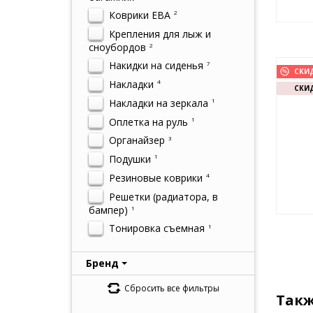
Коврики ЕВА
2
Крепления для лыж и
сноубордов
2
Накидки на сиденья
7
СКИ
Накладки
4
СКИД
Накладки на зеркала
1
Оплетка на руль
1
Органайзер
3
Подушки
1
Резиновые коврики
4
Решетки (радиатора, в
бампер)
1
Тонировка съемная
1
Бренд
Сбросить все фильтры
Такж