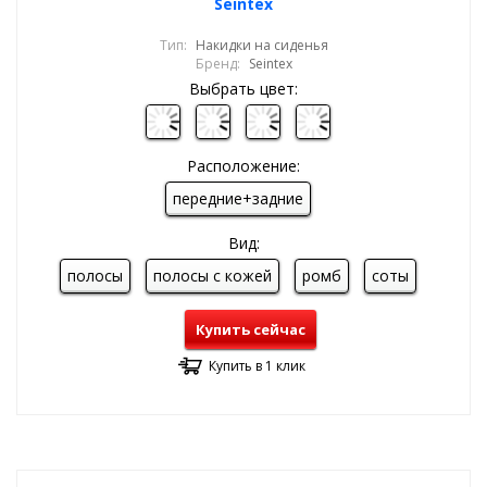
Seintex
Тип:
Накидки на сиденья
Бренд:
Seintex
Выбрать цвет:
Расположение:
передние+задние
Вид:
полосы
полосы с кожей
ромб
соты
Купить сейчас
Купить в 1 клик