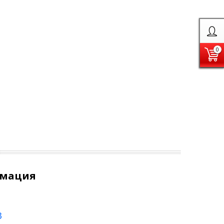
0
рмация
3