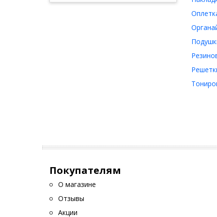
Оплетка
Органай
Подушки
Резинов
Решетки
Тониров
Покупателям
О магазине
Отзывы
Акции