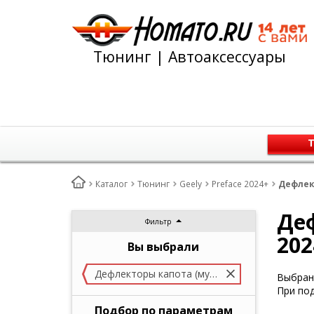
Тюнинг | Автоаксессуары
Т
Каталог
Тюнинг
Geely
Preface 2024+
Дефлект
Деф
Фильтр
202
Вы выбрали
Дефлекторы капота (мухобойка)
Выбран 
При под
Подбор по параметрам