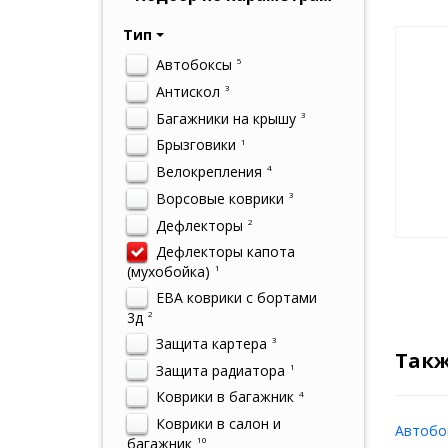
Тип
Автобоксы
5
Антискол
3
Багажники на крышу
3
Брызговики
1
Велокрепления
4
Ворсовые коврики
3
Дефлекторы
2
Дефлекторы капота
(мухобойка)
1
ЕВА коврики с бортами
3д
2
Защита картера
3
Такж
Защита радиатора
1
Коврики в багажник
4
Коврики в салон и
Автобок
багажник
10