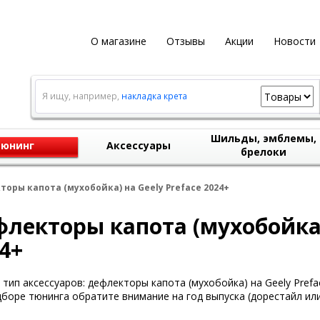
О магазине
Отзывы
Акции
Новости
Я ищу, например,
накладка крета
Шильды, эмблемы,
юнинг
Аксессуары
брелоки
оры капота (мухобойка) на Geely Preface 2024+
лекторы капота (мухобойка)
4+
тип аксессуаров: дефлекторы капота (мухобойка) на Geely Prefa
боре тюнинга обратите внимание на год выпуска (дорестайл или