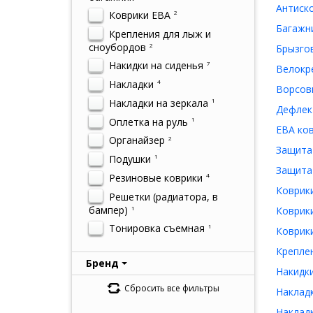
Антиско
Коврики ЕВА
2
Багажни
Крепления для лыж и
сноубордов
2
Брызгов
Накидки на сиденья
7
Велокре
Накладки
4
Ворсовы
Накладки на зеркала
1
Дефлект
Оплетка на руль
1
ЕВА ков
Органайзер
2
Защита 
Подушки
1
Защита 
Резиновые коврики
4
Коврики
Решетки (радиатора, в
бампер)
1
Коврики
Тонировка съемная
1
Коврики
Креплен
Бренд
Накидки
Сбросить все фильтры
Накладк
Накладк