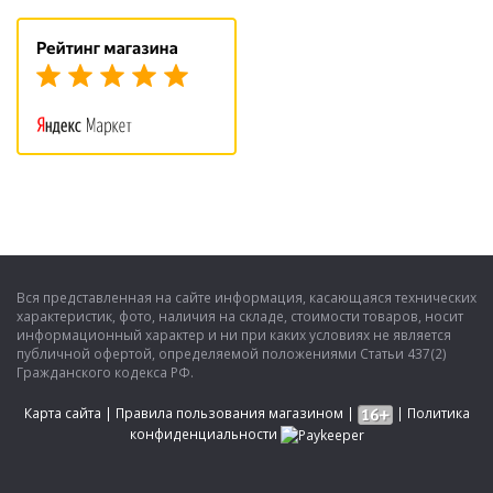
Вся представленная на сайте информация, касающаяся технических
характеристик, фото, наличия на складе, стоимости товаров, носит
информационный характер и ни при каких условиях не является
публичной офертой, определяемой положениями Статьи 437(2)
Гражданского кодекса РФ.
Карта сайта
|
Правила пользования магазином
|
|
Политика
конфиденциальности