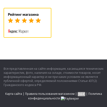
Вся представленная на сайте информация, касающаяся технических
характеристик, фото, наличия на складе, стоимости товаров, носит
информационный характер и ни при каких условиях не является
публичной офертой, определяемой положениями Статьи 437(2)
Гражданского кодекса РФ.
Карта сайта
|
Правила пользования магазином
|
|
Политика
конфиденциальности