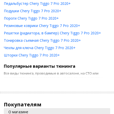
Педальбустер Chery Tiggo 7 Pro 2020+
Подушки Chery Tiggo 7 Pro 2020+
Пороги Chery Tiggo 7 Pro 2020+
Резиновые коврики Chery Tiggo 7 Pro 2020+
Решетки (радиатора, в бампер) Chery Tiggo 7 Pro 2020+
Тонировка съемная Chery Tiggo 7 Pro 2020+
Чехлы для ключа Chery Tiggo 7 Pro 2020+
Шторки Chery Tiggo 7 Pro 2020+
Популярные варианты тюнинга
Все виды тюнинга, проводимые в автосалоне, на СТО или
самостоятельно, можно разделить на две основные группы:
Тюнинг салона. Он предусматривает использование
новых накидок на сиденье, ковриков и т. д. Если такие
действия можно выполнить своими руками, то для более
серьезных работ потребуются услуги специалиста,
Покупателям
например, при необходимости установки
электростеклоподъемника.
О магазине