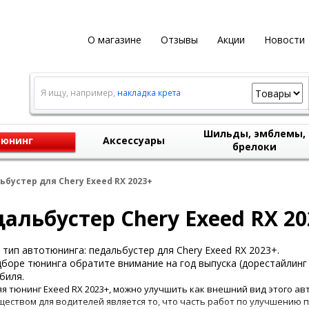
О магазине
Отзывы
Акции
Новости
Я ищу, например,
накладка крета
Шильды, эмблемы,
юнинг
Аксессуары
брелоки
ьбустер для Chery Exeed RX 2023+
альбустер Chery Exeed RX 20
тип автотюнинга: педальбустер для Chery Exeed RX 2023+.
боре тюнинга обратите внимание на год выпуска (дорестайлинг 
биля.
я тюнинг Exeed RX 2023+, можно улучшить как внешний вид этого авт
еством для водителей является то, что часть работ по улучшени