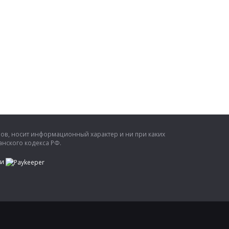
ров, носит информационный характер и ни при каких
нского кодекса РФ.
ти