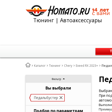
Тюнинг | Автоаксессуары
Т
Каталог
Тюнинг
Chery
Exeed RX 2023+
Педал
Пед
Фильтр
Вы выбрали
Выбран 
При под
Педальбустер
автомо
Выполня
Преимущ
Подбор по параметрам