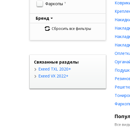
Коврики
Фаркопы
1
Креплен
Бренд
Накидки
Накладк
Сбросить все фильтры
Накладк
Накладк
Оплетка
Органай
Связанные разделы
Exeed TXL 2020+
Подушки
Exeed VX 2022+
Резинов
Решетки
Тониров
Фаркопы
Попул
Все вид