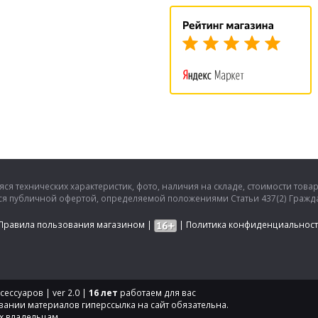
ся технических характеристик, фото, наличия на складе, стоимости това
тся публичной офертой, определяемой положениями Статьи 437(2) Гражда
Правила пользования магазином
|
|
Политика конфиденциальнос
ессуаров | ver 2.0 |
16 лет
работаем для вас
вании материалов гиперссылка на сайт обязательна.
х владельцам.