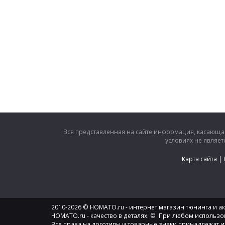
Вся представленная на сайте информация, касающая
условиях не являе
Карта сайта
|
2010-2026 © HOMATO.ru - интернет магазин тюнинга и акс
HOMATO.ru - качество в деталях. © При любом использо
Все права на логотипы и товарные знаки принадлежат и