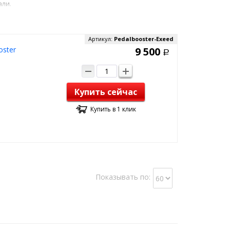
али.
Артикул:
Pedalbooster-Exeed
oster
9 500
Р
Купить сейчас
Купить в 1 клик
Показывать по: