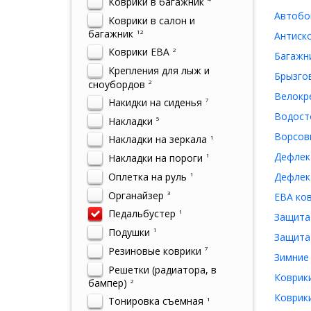
Коврики в багажник
Автобок
Коврики в салон и
багажник
12
Антиско
Коврики ЕВА
2
Багажни
Крепления для лыж и
Брызгов
сноубордов
2
Велокре
Накидки на сиденья
7
Водосто
Накладки
5
Ворсовы
Накладки на зеркала
1
Дефлек
Накладки на пороги
1
Оплетка на руль
Дефлект
1
Органайзер
3
ЕВА ков
Педальбустер
1
Защита 
Подушки
1
Защита 
Резиновые коврики
7
Зимние 
Решетки (радиатора, в
Коврики
бампер)
2
Коврики
Тонировка съемная
1