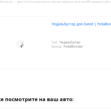
ятельно, – для этого в магазине представлены все необходимые дет
Педальбустер для Exeed | Pedalbo
Тип:
Педальбустер
Бренд:
PedalBooster
е посмотрите на ваш авто: