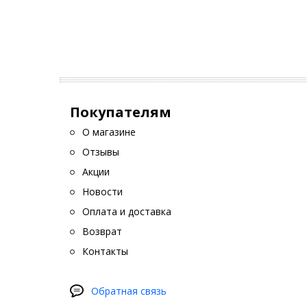
Т
в
у
В
д
Такие з
Покупателям
Что м
О магазине
Что кас
Отзывы
меропри
Акции
автолюб
спойлер
Новости
Оплата и доставка
Возврат
Контакты
Обратная связь