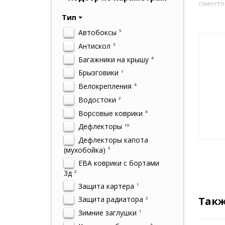
самосто
Тип
Автобоксы
5
Антискол
3
Багажники на крышу
4
Брызговики
1
Велокрепления
4
Водостоки
2
Ворсовые коврики
4
Дефлекторы
10
Дефлекторы капота
(мухобойка)
5
ЕВА коврики с бортами
3д
2
Защита картера
1
Такж
Защита радиатора
2
Зимние заглушки
1
4