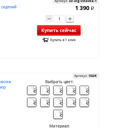
Артикул:
oz-org-vstavka-1
 сидений
1 390
Р
Купить сейчас
Купить в 1 клик
Артикул:
ОШК
аквояж
Выбрать цвет:
люр
Материал: