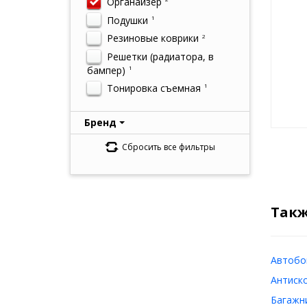
Органайзер
Подушки
1
Резиновые коврики
2
Решетки (радиатора, в
бампер)
1
Тонировка съемная
1
Бренд
Сбросить все фильтры
Такж
Автобо
Антиск
Багажн