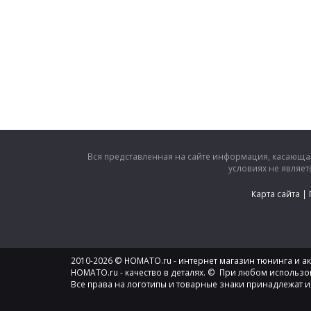
Вся представленная на сайте информация, касающая
условиях не являе
Карта сайта
|
2010-2026 © HOMATO.ru - интернет магазин тюнинга и акс
HOMATO.ru - качество в деталях. © При любом использо
Все права на логотипы и товарные знаки принадлежат и