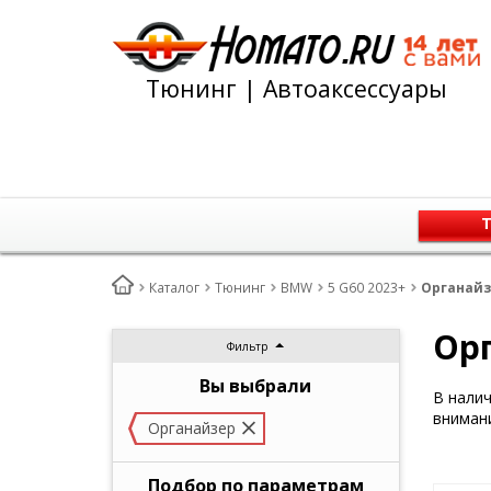
Тюнинг | Автоаксессуары
Т
Каталог
Тюнинг
BMW
5 G60 2023+
Органайз
Орг
Фильтр
Вы выбрали
В нали
внимани
Органайзер
Подбор по параметрам