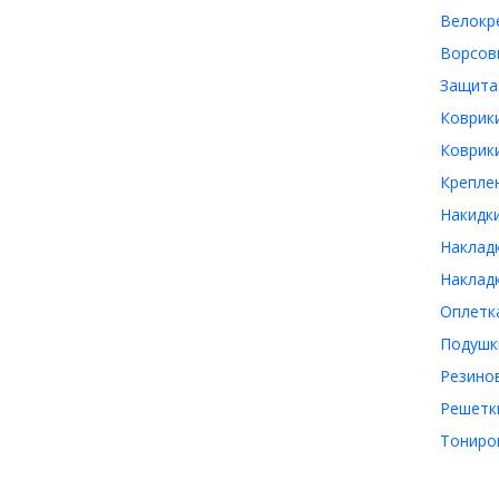
Велокр
Ворсов
Защита
Коврик
Коврики
Крепле
Накидк
Наклад
Наклад
Оплетк
Подушк
Резино
Решетки
Тониро