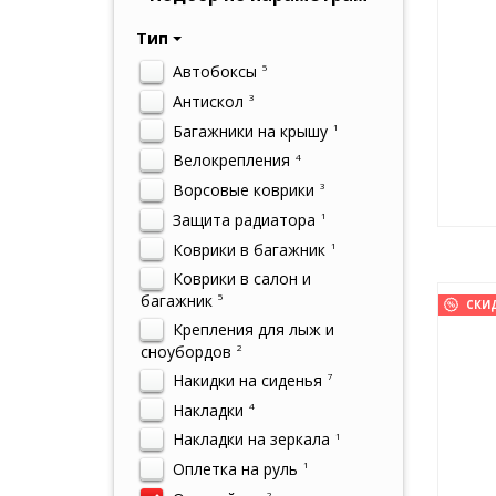
Тип
Автобоксы
5
Антискол
3
Багажники на крышу
1
Велокрепления
4
Ворсовые коврики
3
Защита радиатора
1
Коврики в багажник
1
Коврики в салон и
багажник
5
СКИ
Крепления для лыж и
сноубордов
2
Накидки на сиденья
7
Накладки
4
Накладки на зеркала
1
Оплетка на руль
1
2