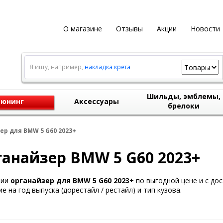
О магазине
Отзывы
Акции
Новости
Я ищу, например,
накладка крета
Шильды, эмблемы,
юнинг
Аксессуары
брелоки
ер для BMW 5 G60 2023+
анайзер BMW 5 G60 2023+
чии
органайзер для BMW 5 G60 2023+
по выгодной цене и с дос
е на год выпуска (дорестайл / рестайл) и тип кузова.