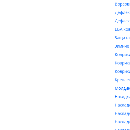
Ворсовы
Дефлек
Дефлект
ЕВА ков
Защита 
Зимние 
Коврики
Коврики
Коврики
Креплен
Молдинг
Накидки
Накладк
Накладк
Накладк