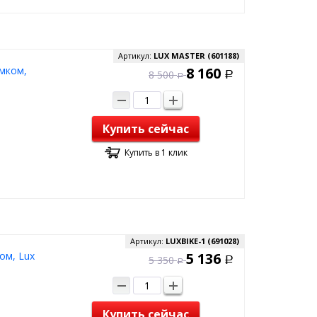
Артикул:
LUX MASTER (601188)
мком,
8 160
8 500
Р
Р
Купить сейчас
Купить в 1 клик
Артикул:
LUXBIKE-1 (691028)
ом, Lux
5 136
5 350
Р
Р
Купить сейчас