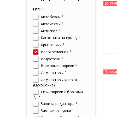
СКИ
Тип
Автобоксы
5
Авточехлы
2
Антискол
3
Багажники на крышу
2
Брызговики
2
Велокрепления
4
Водостоки
2
Ворсовые коврики
5
СКИ
Дефлекторы
7
Дефлекторы капота
(мухобойка)
1
ЕВА коврики с бортами
3д
4
Защита радиатора
2
Зимние заглушки
1
5