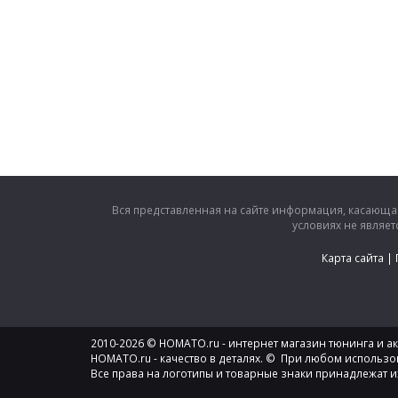
Вся представленная на сайте информация, касающая
условиях не являе
Карта сайта
|
2010-2026 © HOMATO.ru - интернет магазин тюнинга и акс
HOMATO.ru - качество в деталях. © При любом использо
Все права на логотипы и товарные знаки принадлежат и