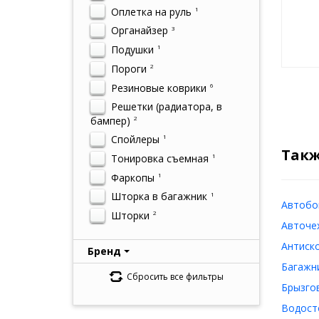
Оплетка на руль
1
Органайзер
3
Подушки
1
Пороги
2
Резиновые коврики
6
Решетки (радиатора, в
бампер)
2
Спойлеры
1
Такж
Тонировка съемная
1
Фаркопы
1
Шторка в багажник
1
Автобок
Шторки
2
Авточех
Антиско
Бренд
Багажни
Сбросить все фильтры
Брызгов
Водосто