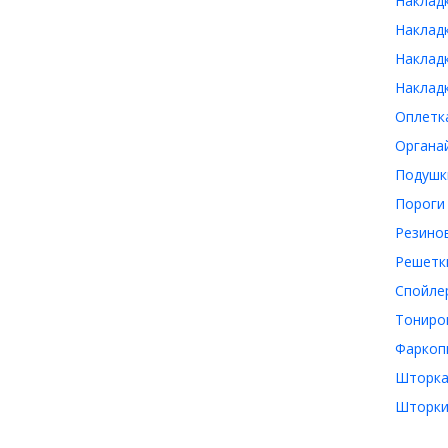
Накладк
Накладк
Накладк
Накладк
Оплетка
Органай
Подушки
Пороги 
Резинов
Решетки
Спойлер
Тониров
Фаркопы
Шторка 
Шторки