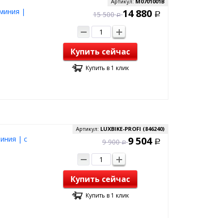
Артикул:
M0701001B
юминия |
14 880
15 500
Р
Р
Купить сейчас
Купить в 1 клик
Артикул:
LUXBIKE-PROFI (846240)
иния | с
9 504
9 900
Р
Р
Купить сейчас
Купить в 1 клик