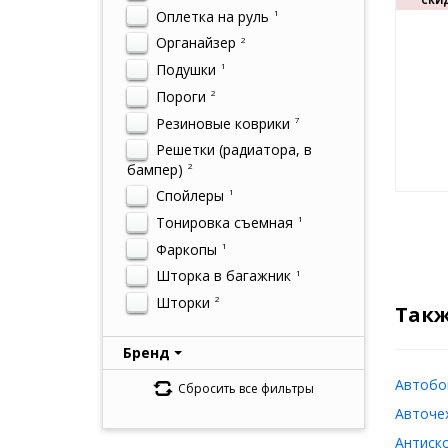
СКИД
Оплетка на руль
1
Органайзер
2
Подушки
1
Пороги
2
Резиновые коврики
7
Решетки (радиатора, в
бампер)
2
Спойлеры
1
Тонировка съемная
1
Фаркопы
1
Шторка в багажник
1
Шторки
2
Такж
Бренд
Автобок
Сбросить все фильтры
Авточех
Антиско