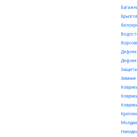
Багажни
Брызгов
Велокре
Водосто
Ворсовы
Дефлек
Дефлект
Защита 
Зимние 
Коврики
Коврики
Коврики
Креплен
Молдинг
Накидки