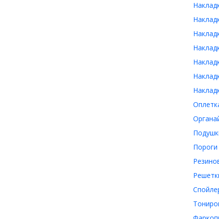
Накладк
Накладк
Накладк
Накладк
Накладк
Накладк
Накладк
Оплетка
Органай
Подушки
Пороги 
Резинов
Решетки
Спойлер
Тониров
Фаркопы