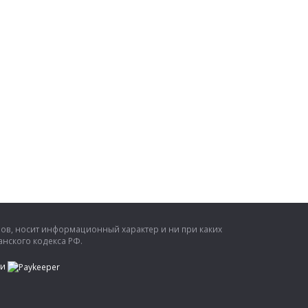
ров, носит информационный характер и ни при каких
нского кодекса РФ.
ти