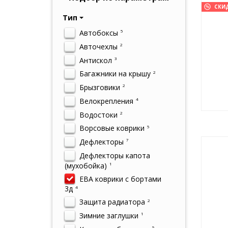
СКИ
Тип
Автобоксы
5
Авточехлы
2
Антискол
3
Багажники на крышу
2
Брызговики
2
Велокрепления
4
Водостоки
2
Ворсовые коврики
5
Дефлекторы
7
Дефлекторы капота
(мухобойка)
1
ЕВА коврики с бортами
3д
4
Защита радиатора
2
Зимние заглушки
1
5