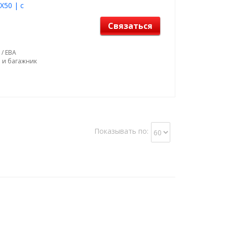
Х50 | с
Связаться
 / ЕВА
н и багажник
Показывать по: