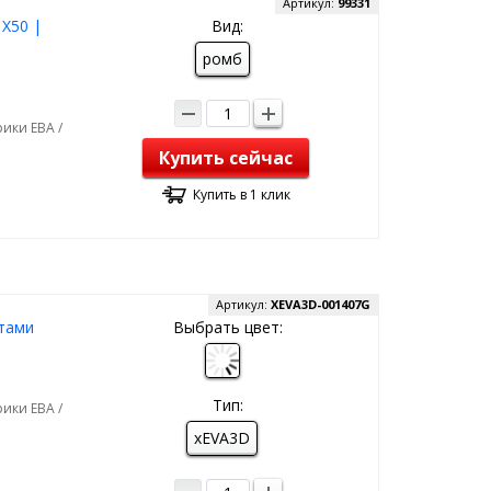
Артикул:
99331
Х50 |
Вид:
ромб
ики ЕВА /
Купить сейчас
Купить в 1 клик
Артикул:
XEVA3D-001407G
ртами
Выбрать цвет:
Тип:
ики ЕВА /
xEVA3D