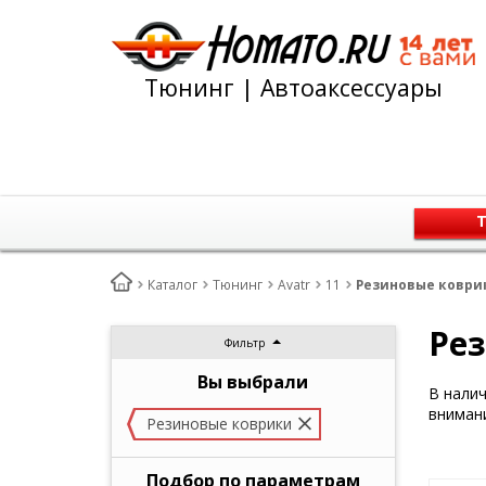
Тюнинг | Автоаксессуары
Т
Каталог
Тюнинг
Avatr
11
Резиновые коврик
Рез
Фильтр
Вы выбрали
В нали
внимани
Резиновые коврики
Подбор по параметрам