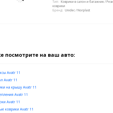
Тип:
Коврики в салон и багажник / Ре
коврики
Бренд:
Unidec / Norplast
е посмотрите на ваш авто:
сы Avatr 11
л Avatr 11
ки на крышу Avatr 11
пления Avatr 11
ки Avatr 11
е коврики Avatr 11