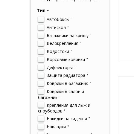
Тип
Автобоксы
5
Антискол
3
Багажники на крышу
1
Велокрепления
4
Водостоки
2
Ворсовые коврики
4
Дефлекторы
1
Защита радиатора
1
Коврики в багажник
3
Коврики в салон и
багажник
6
Крепления для лыж и
сноубордов
2
Накидки на сиденья
7
Накладки
4
1