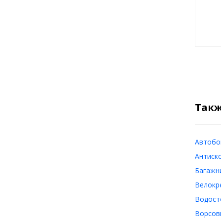
Такж
Автобок
Антиско
Багажни
Велокре
Водосто
Ворсовы