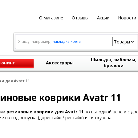
О магазине
Отзывы
Акции
Новости
Я ищу, например,
накладка крета
Шильды, эмблемы,
юнинг
Аксессуары
брелоки
и для Avatr 11
иновые коврики Avatr 11
чии
резиновые коврики для Avatr 11
по выгодной цене и с до
е на год выпуска (дорестайл / рестайл) и тип кузова.