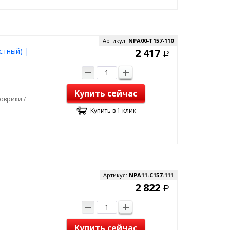
Артикул:
NPA00-T157-110
стный) |
2 417
Р
Купить сейчас
оврики /
Купить в 1 клик
Артикул:
NPA11-C157-111
2 822
Р
Купить сейчас