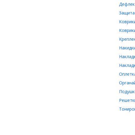
Дефлект
Защита 
Коврики
Коврики
Креплен
Накидки
Накладк
Накладк
Оплетка
Органай
Подушки
Решетки
Тониров