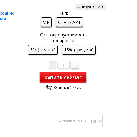
Артикул:
STD15
редние
Тип:
ая,
VIP
СТАНДАРТ
Светопропускаемость
тонировки:
5% (темная)
15% (средняя)
Купить сейчас
Купить в 1 клик
Показывать по: