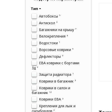
Тип
Автобоксы
5
Антискол
3
Багажники на крышу
7
Велокрепления
4
Водостоки
1
Ворсовые коврики
5
Дефлекторы
3
ЕВА коврики с бортами
3д
2
Защита радиатора
1
Коврики в багажник
3
Коврики в салон и
багажник
12
Коврики ЕВА
2
Крепления для лыж и
сноубордов
2