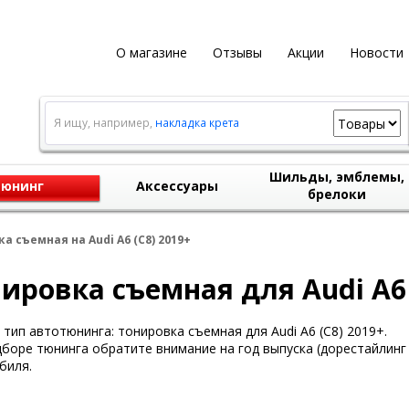
О магазине
Отзывы
Акции
Новости
Я ищу, например,
накладка крета
Шильды, эмблемы,
юнинг
Аксессуары
брелоки
а съемная на Audi A6 (C8) 2019+
ировка съемная для Audi A6 
тип автотюнинга: тонировка съемная для Audi A6 (C8) 2019+.
боре тюнинга обратите внимание на год выпуска (дорестайлинг 
биля.