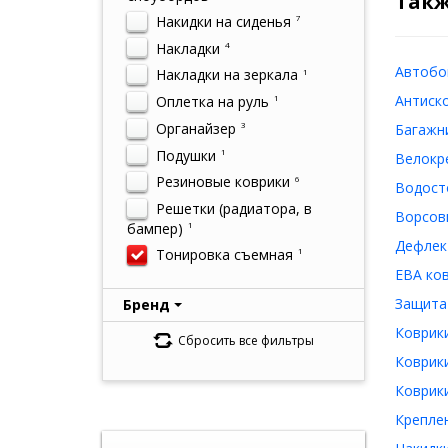
Такж
Накидки на сиденья
7
Накладки
4
Автобок
Накладки на зеркала
1
Антиско
Оплетка на руль
1
Органайзер
3
Багажни
Подушки
1
Велокре
Резиновые коврики
6
Водосто
Решетки (радиатора, в
Ворсовы
бампер)
1
Дефлект
Тонировка съемная
1
ЕВА ков
Защита 
Бренд
Коврики
Сбросить все фильтры
Коврики
Коврики
Креплен