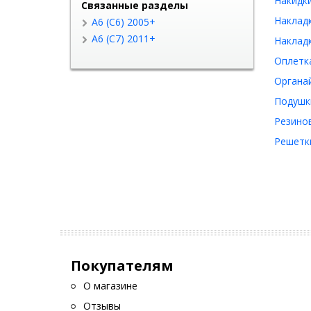
Накидки
Связанные разделы
Накладк
A6 (C6) 2005+
A6 (C7) 2011+
Накладк
Оплетка
Органай
Подушки
Резинов
Решетки
Покупателям
О магазине
Отзывы