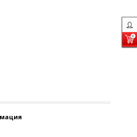
0
рмация