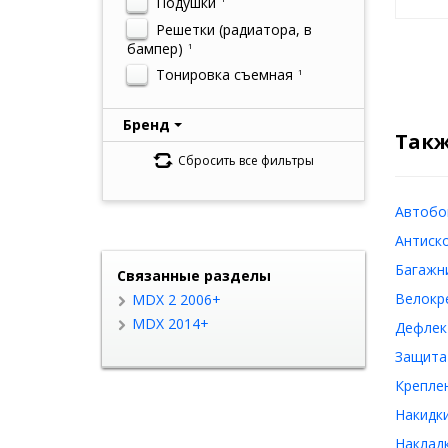
Подушки
Решетки (радиатора, в
бампер)
1
Тонировка съемная
1
Бренд
Такж
Сбросить все фильтры
Автобо
Антиско
Багажни
Связанные разделы
Велокр
MDX 2 2006+
MDX 2014+
Дефлек
Защита
Креплен
Накидки
Накладк