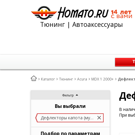
Тюнинг | Автоаксессуары
Т
Каталог
Тюнинг
Acura
MDX 1 2000+
Дефлект
Деф
Фильтр
Вы выбрали
В нали
При выб
Дефлекторы капота (мухобойка)
Подбор по параметрам