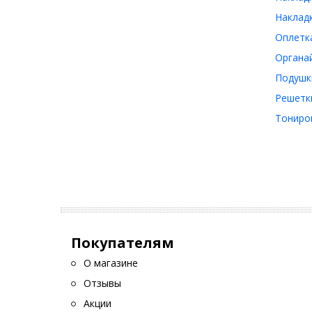
Накладк
Оплетка
Органай
Подушк
Решетки
Тониро
Покупателям
О магазине
Отзывы
Акции