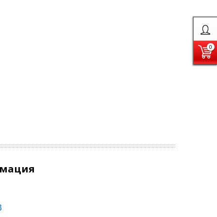
0
рмация
3