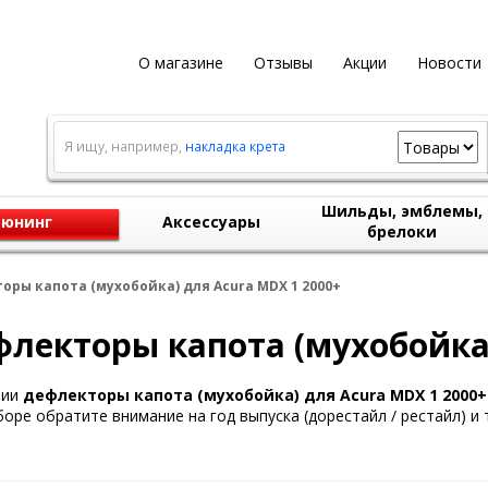
О магазине
Отзывы
Акции
Новости
Я ищу, например,
накладка крета
Шильды, эмблемы,
юнинг
Аксессуары
брелоки
оры капота (мухобойка) для Acura MDX 1 2000+
лекторы капота (мухобойка)
чии
дефлекторы капота (мухобойка) для Acura MDX 1 2000+
оре обратите внимание на год выпуска (дорестайл / рестайл) и т