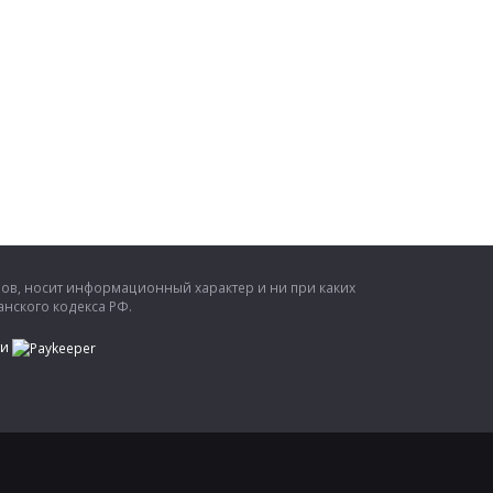
ров, носит информационный характер и ни при каких
нского кодекса РФ.
ти