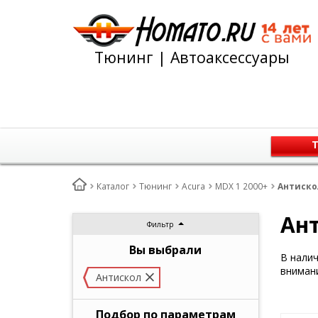
Тюнинг | Автоаксессуары
Т
Каталог
Тюнинг
Acura
MDX 1 2000+
Антискол
Ант
Фильтр
Вы выбрали
В нали
внимани
Антискол
Подбор по параметрам