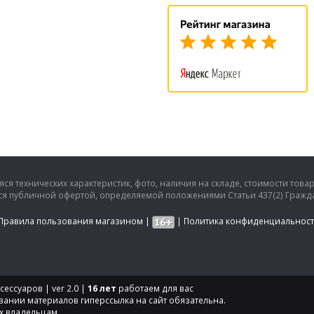
ся технических характеристик, фото, наличия на складе, стоимости това
тся публичной офертой, определяемой положениями Статьи 437(2) Гражда
Правила пользования магазином
|
|
Политика конфиденциальнос
ессуаров | ver 2.0 |
16 лет
работаем для вас
вании материалов гиперссылка на сайт обязательна.
х владельцам.