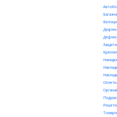
Автобо
Багажни
Велокр
Дефлек
Дефлек
Защита
Креплен
Накидки
Накладк
Накладк
Оплетка
Органай
Подушк
Решетки
Тониро