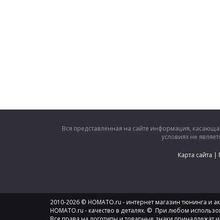
Вся представленная на сайте информация, касающая
условиях не являе
Карта сайта
|
2010-2026 © HOMATO.ru - интернет магазин тюнинга и акс
HOMATO.ru - качество в деталях. © При любом использо
Все права на логотипы и товарные знаки принадлежат и