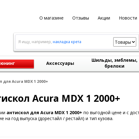
О магазине
Отзывы
Акции
Новости
Я ищу, например,
накладка крета
Шильды, эмблемы,
юнинг
Аксессуары
брелоки
 для Acura MDX 1 2000+
искол Acura MDX 1 2000+
чии
антискол для Acura MDX 1 2000+
по выгодной цене и с дос
е на год выпуска (дорестайл / рестайл) и тип кузова.