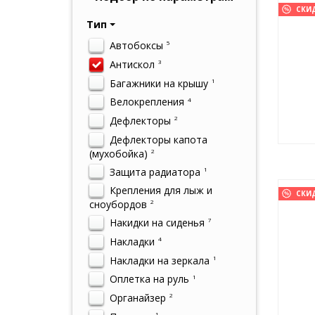
СКИ
Тип
Автобоксы
5
Антискол
3
Багажники на крышу
1
Велокрепления
4
Дефлекторы
2
Дефлекторы капота
(мухобойка)
2
Защита радиатора
1
Крепления для лыж и
СКИ
сноубордов
2
Накидки на сиденья
7
Накладки
4
Накладки на зеркала
1
Оплетка на руль
1
Органайзер
2
1